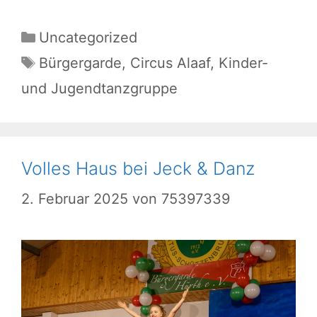
Kategorien
Uncategorized
Schlagwörter
Bürgergarde
,
Circus Alaaf
,
Kinder-
und Jugendtanzgruppe
Volles Haus bei Jeck & Danz
2. Februar 2025
von
75397339