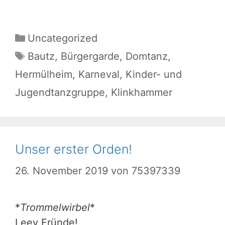
Kategorien
Uncategorized
Schlagwörter
Bautz
,
Bürgergarde
,
Domtanz
,
Hermülheim
,
Karneval
,
Kinder- und
Jugendtanzgruppe
,
Klinkhammer
Unser erster Orden!
26. November 2019
von
75397339
*
Trommelwirbel
*
Leev Fründe!