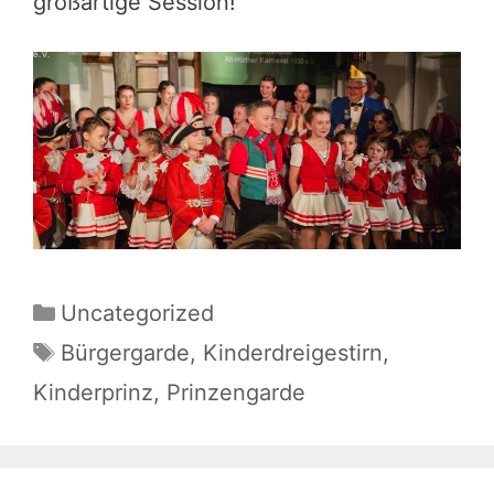
großartige Session!
Kategorien
Uncategorized
Schlagwörter
Bürgergarde
,
Kinderdreigestirn
,
Kinderprinz
,
Prinzengarde