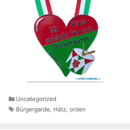
Kategorien
Uncategorized
Schlagwörter
Bürgergarde
,
Hätz
,
orden