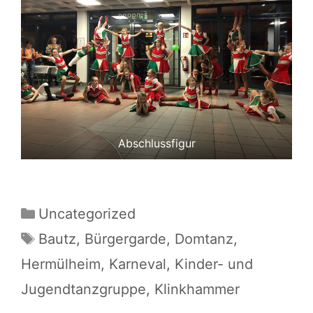
Abschlussfigur
Kategorien
Uncategorized
Schlagwörter
Bautz
,
Bürgergarde
,
Domtanz
,
Hermülheim
,
Karneval
,
Kinder- und
Jugendtanzgruppe
,
Klinkhammer