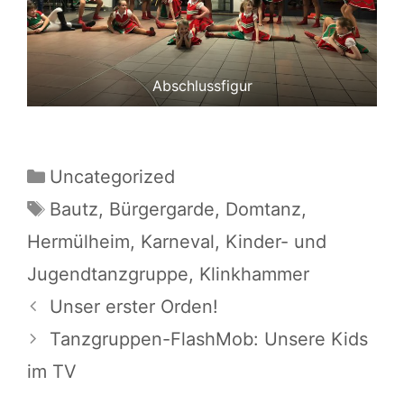
Abschlussfigur
Kategorien
Uncategorized
Schlagwörter
Bautz
,
Bürgergarde
,
Domtanz
,
Hermülheim
,
Karneval
,
Kinder- und
Jugendtanzgruppe
,
Klinkhammer
Unser erster Orden!
Tanzgruppen-FlashMob: Unsere Kids
im TV