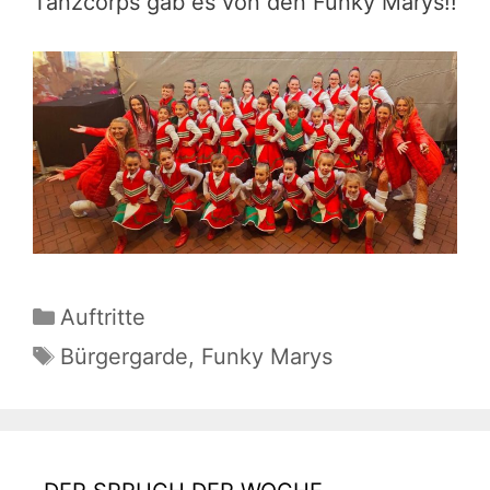
Tanzcorps gab es von den Funky Marys!!
Kategorien
Auftritte
Schlagwörter
Bürgergarde
,
Funky Marys